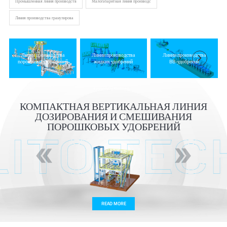
Промышленная линия производств
Малогабаритная линия производс
Линия производства гранулирова
Линии производства
Линии производства
Линии производства


порошковых удобрений
жидких удобрений
BB-удобрений
КОМПАКТНАЯ ВЕРТИКАЛЬНАЯ ЛИНИЯ
ДОЗИРОВАНИЯ И СМЕШИВАНИЯ
ПОРОШКОВЫХ УДОБРЕНИЙ
READ MORE