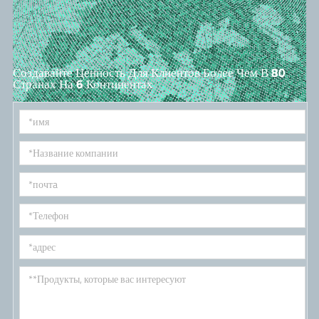
Создавайте Ценность Для Клиентов Более Чем В 80
Странах На 6 Континентах