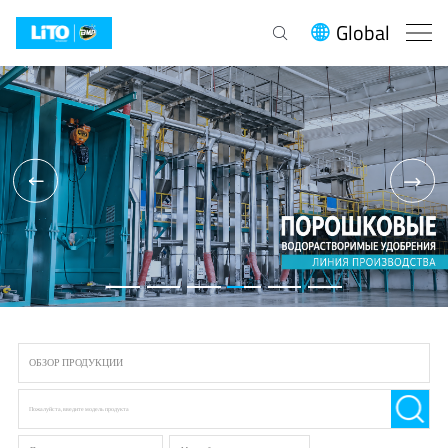
Global




ОБЗОР ПРОДУКЦИИ