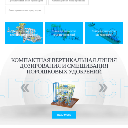
Промышленная линия производств
Малогабаритная линия производс
Линия производства гранулирова
Линии производства
Линии производства
Линии производства


порошковых удобрений
жидких удобрений
BB-удобрений
КОМПАКТНАЯ ВЕРТИКАЛЬНАЯ ЛИНИЯ
ДОЗИРОВАНИЯ И СМЕШИВАНИЯ
ПОРОШКОВЫХ УДОБРЕНИЙ
READ MORE