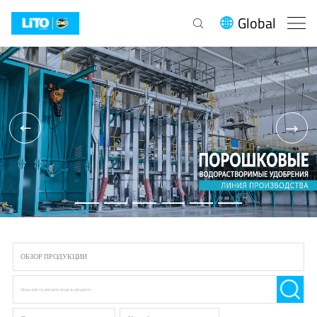
Global




ОБЗОР ПРОДУКЦИИ