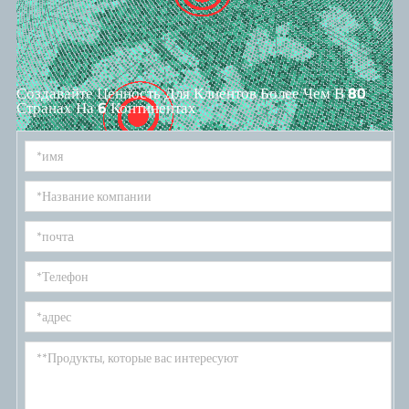
Создавайте Ценность Для Клиентов Более Чем В 80
Странах На 6 Континентах